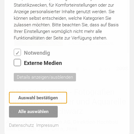
Statistikzwecken, für Komforteinstellungen oder zur
Anzeige personalisierter Inhalte genutzt werden. Sie
können selbst entscheiden, welche Kategorien Sie
zulassen möchten. Bitte beachten Sie, dass auf Basis
Ihrer Einstellungen womöglich nicht mehr alle
Funktionalitäten der Seite zur Verfügung stehen.
Notwendig
Externe Medien
2008
444
outdoor
Fotografie
Malerei
Jena
Details anzeigen/ausblenden
LANDSCHAFTEN - Fotografien
Auswahl bestätigen
von Christoph Beer und Aquarelle
von Thomas Schwarz
Alle auswählen
Ausstellungsort: Züblin AG, Direktion Hochbau
Datenschutz
Impressum
Süd, Bereich Jena-Gera, Jena