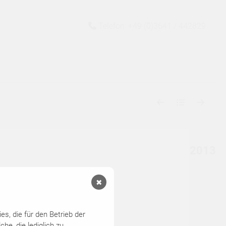
Telefon: +49 (0)3641 / 442829
2013
✖
s, die für den Betrieb der
he, die lediglich zu