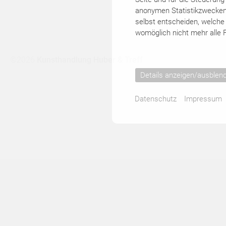
KÜNSTLER
anonymen Statistikzwecken, 
selbst entscheiden, welche 
womöglich nicht mehr alle F
▾
©2026
Kunsthandlung Huber & Treff
KATALOGE
Details anzeigen/ausblen
Datenschutz
Impressum
KONTAKT