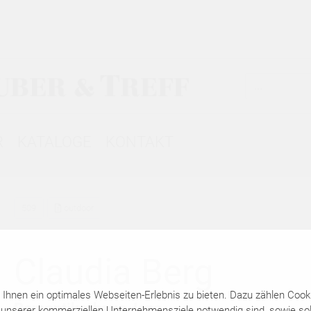
R
KATALOGE
KONTAKT
509
outdoor
Claudia Berg
hnen ein optimales Webseiten-Erlebnis zu bieten. Dazu zählen Cookie
Romantikerhaus Jena
 unserer kommerziellen Unternehmensziele notwendig sind, sowie solc