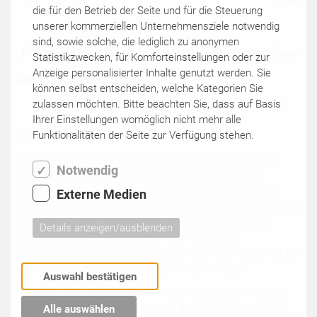
582
outdoor
die für den Betrieb der Seite und für die Steuerung
unserer kommerziellen Unternehmensziele notwendig
sind, sowie solche, die lediglich zu anonymen
„Particle Animals“ Julian Loscher
Statistikzwecken, für Komforteinstellungen oder zur
Anzeige personalisierter Inhalte genutzt werden. Sie
Jenoptik AG-Tangente
können selbst entscheiden, welche Kategorien Sie
zulassen möchten. Bitte beachten Sie, dass auf Basis
Ihrer Einstellungen womöglich nicht mehr alle
Funktionalitäten der Seite zur Verfügung stehen.
EINLADUNG
im Mai präsentiert der Berliner Digital Artist Julian Loscher
Notwendig
Teile seiner Animationsreihe „Particle Animals“ auf der
Fassade des Ernst-Abbe-Hochhauses. Unsere bekannten
Externe Medien
tangente-Ausstellungen setzen wir damit im neuen, modernen
Format fort – ganz nach dem Motto «More Light» in der
Details anzeigen/ausblenden
Lichtstadt Jena. Die seit letztem Jahr installierte
Videomapping-Anlage am Ernst-Abbe-Hochhaus wollen wir für
digitale Kunstformen im öffentlichen Raum nutzen.
Auswahl bestätigen
Wir freuen uns, wenn wir Sie zur Vernissage unserer ersten
digitalen Ausstellung am
Mittwoch, 4. Mai 2022 um 20:30
Alle auswählen