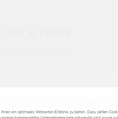
R
KATALOGE
KONTAKT
434
outdoor
Malerei
Jena
Andreas Greiner-N
hnen ein optimales Webseiten-Erlebnis zu bieten. Dazu zählen Cookie
 unserer kommerziellen Unternehmensziele notwendig sind, sowie solc