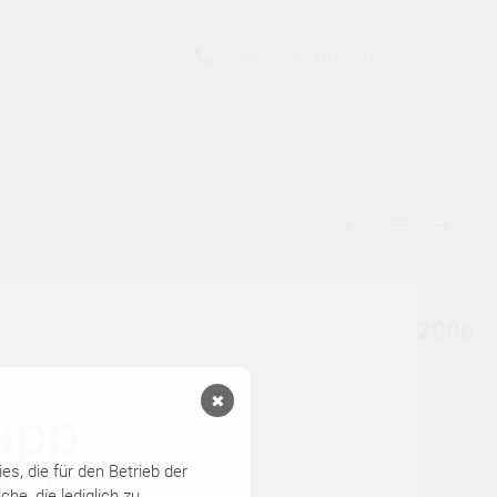
Telefon: +49 (0)3641 / 442829
2006
✖
app
s, die für den Betrieb der
he, die lediglich zu