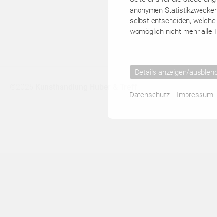
KÜNSTLER
anonymen Statistikzwecken, 
selbst entscheiden, welche 
womöglich nicht mehr alle F
▾
KATALOGE
Details anzeigen/ausblen
©2026
Kunsthandlung Huber & Treff
Datenschutz
Impressum
KONTAKT