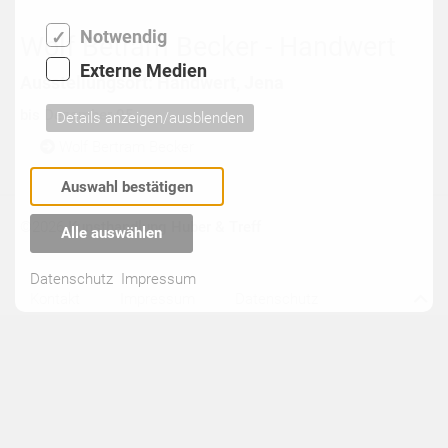
Notwendig
Wolf Betram Becker - Handwert
Externe Medien
Ausstellungsort: Handwert, Jena
bis Dezember 05
Details anzeigen/ausblenden
Wolf Bertram Becker
Auswahl bestätigen
©2026
Kunsthandlung Huber & Treff
Alle auswählen
Datenschutz
Impressum
Kontakt
Impressum
Datenschutz