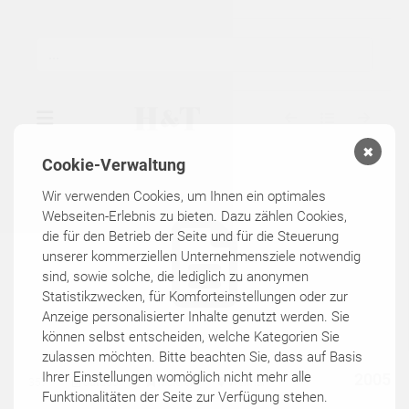
✖
Cookie-Verwaltung
▾
GALERIE
Wir verwenden Cookies, um Ihnen ein optimales
Webseiten-Erlebnis zu bieten. Dazu zählen Cookies,
die für den Betrieb der Seite und für die Steuerung
▾
AUSSTELLUNGEN
unserer kommerziellen Unternehmensziele notwendig
sind, sowie solche, die lediglich zu anonymen
▾
KÜNSTLER
Statistikzwecken, für Komforteinstellungen oder zur
Anzeige personalisierter Inhalte genutzt werden. Sie
können selbst entscheiden, welche Kategorien Sie
KATALOGE
zulassen möchten. Bitte beachten Sie, dass auf Basis
Ihrer Einstellungen womöglich nicht mehr alle
2005
357
outdoor
Malerei
Weimar
Funktionalitäten der Seite zur Verfügung stehen.
KONTAKT