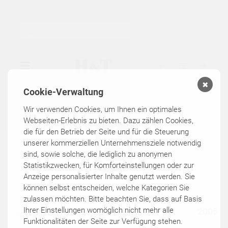
✖
Cookie-Verwaltung
▾
GALERIE
Wir verwenden Cookies, um Ihnen ein optimales
Webseiten-Erlebnis zu bieten. Dazu zählen Cookies,
die für den Betrieb der Seite und für die Steuerung
▾
AUSSTELLUNGEN
unserer kommerziellen Unternehmensziele notwendig
sind, sowie solche, die lediglich zu anonymen
▾
KÜNSTLER
Statistikzwecken, für Komforteinstellungen oder zur
Anzeige personalisierter Inhalte genutzt werden. Sie
können selbst entscheiden, welche Kategorien Sie
KATALOGE
zulassen möchten. Bitte beachten Sie, dass auf Basis
Ihrer Einstellungen womöglich nicht mehr alle
2005
347
outdoor
Malerei
Berlin
Funktionalitäten der Seite zur Verfügung stehen.
KONTAKT