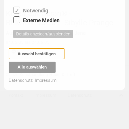
Notwendig
Kunst auf Ceran® -
Externe Medien
BLICKWECHSEL Sibylle Prange
Ausstellungsort: Schott Villa, Jena
Details anzeigen/ausblenden
04.05.05 bis 24.06.05
Sibylle Prange
Auswahl bestätigen
Alle auswählen
©2026
Kunsthandlung Huber & Treff
Datenschutz
Impressum
Kontakt
Impressum
Datenschutz