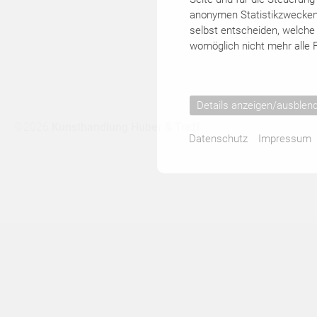
KÜNSTLER
anonymen Statistikzwecken, 
selbst entscheiden, welche 
womöglich nicht mehr alle F
▾
KATALOGE
Details anzeigen/ausblen
©2026
Kunsthandlung Huber & Treff
Datenschutz
Impressum
KONTAKT