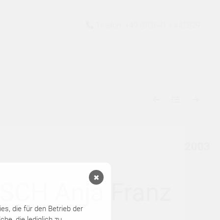
Telefon: +49 (0)3641 / 442829
2003
✖
SCH Anja Franz
s, die für den Betrieb der
he, die lediglich zu