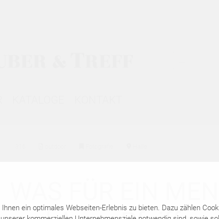
R
KATALOGE
KONTAKT
316
outdoor
Fotografie
Halle
WAS FÜR EIN MEN
hnen ein optimales Webseiten-Erlebnis zu bieten. Dazu zählen Cookie
 unserer kommerziellen Unternehmensziele notwendig sind, sowie solc