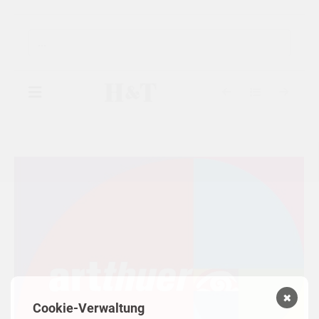
▾
GALERIE
▾
AUSSTELLUNGEN
▾
KÜNSTLER
KATALOGE
✖
Cookie-Verwaltung
KONTAKT