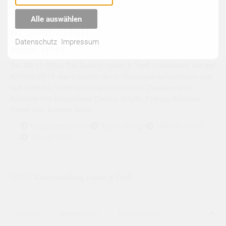
Alle auswählen
Artthür Erfurt
Datenschutz
Impressum
Messe, Erfurt
04.-06.11.2016 Die Galerie Huber & Treff Präsentiert auf der
ArtThür 2016 vier Künstler die in Thüringen aufwuchsen und
nun in Berlin, Halle und Leipzig arbeiten. Zusehen sind
Arbeiten von Magdalena Cichon, Sibylle Prange, Mathias
Perlet und Torsten Solin.
Magdalena Cichon
Sibylle Prange
Mathias Perlet
Torsten Solin
©2026
Kunsthandlung Huber & Treff
Kontakt
Impressum
Datenschutz