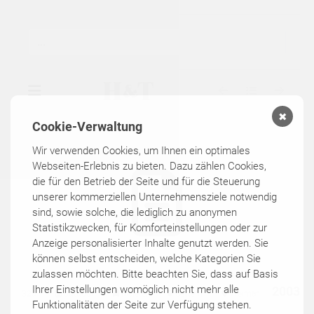
✖
Cookie-Verwaltung
▾
GALERIE
Wir verwenden Cookies, um Ihnen ein optimales
Webseiten-Erlebnis zu bieten. Dazu zählen Cookies,
die für den Betrieb der Seite und für die Steuerung
▾
AUSSTELLUNGEN
unserer kommerziellen Unternehmensziele notwendig
sind, sowie solche, die lediglich zu anonymen
▾
KÜNSTLER
Statistikzwecken, für Komforteinstellungen oder zur
Anzeige personalisierter Inhalte genutzt werden. Sie
können selbst entscheiden, welche Kategorien Sie
KATALOGE
zulassen möchten. Bitte beachten Sie, dass auf Basis
Ihrer Einstellungen womöglich nicht mehr alle
2003
320
outdoor
Malerei
Oettern
Weimar
Funktionalitäten der Seite zur Verfügung stehen.
KONTAKT