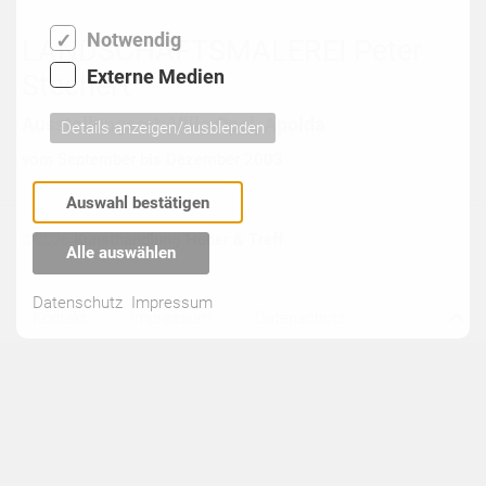
Notwendig
LANDSCHAFTSMALEREI Peter
Externe Medien
Stechert
Ausstellungsort: Villa Opel, Apolda
Details anzeigen/ausblenden
vom September bis Dezember 2003
Auswahl bestätigen
©2026
Kunsthandlung Huber & Treff
Alle auswählen
Datenschutz
Impressum
Kontakt
Impressum
Datenschutz