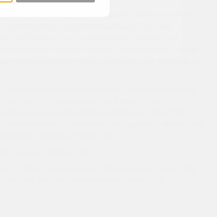
l Media auf und zeigt, wie die digitale Selbstinszenierung
zur Umwelt und zu uns selbst beeinflusst. Durch die
ird die Bewegung der fragmentierten Identitäten ins
lbstreflektierten Kreislauf digitaler Performance und dessen
nsere medial verstärkten Resonanzräume auch Potenzial für
is gegründetes Künstlerinnenkollektiv. Ihre Kunstwerke, die
sche Fragen. Ein wiederkehrendes Element in den
-Material aus virtuellen Welten. Arbeiten von NEOZOON
Karlsruhe
sowie in
Kunstwerke Berlin
gezeigt und liefen auf
 Rotterdam, Locarno und New York.
del
+
Galerie Hubert & Treff
.
 ab 20:00 Uhr zu jeder vollen halben Stunde zu sehen. Alle
s Foyer des Jenoptik-Hochhauses eingeladen. Die