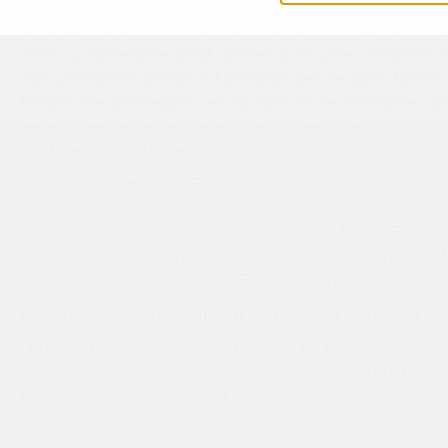
Die visuelle Collage greift den wachsenden Einfluss von Socia
nicht nur Körperbilder prägt, sondern auch unser Verhältnis 
monumentale Projektion auf die Seiten des Jenoptik-Towers w
Riesenhafte übersteigert – ein Sinnbild für den hektischen, se
reale Konsequenzen – aber auch ein Hinweis darauf, dass u
positives Handeln bieten.
Die Arbeit stammt von
NEOZOON
, ein 2009 in Berlin und Par
auf dem Prinzip der Collage basieren, untersuchen soziologi
Videoarbeiten ist die De- und Remontage von Found-Footage
wurden unter anderem im
Centre Pompidou
in Paris, im
ZKM 
nationalen und internationalen Filmfestivals in Oberhausen,
Die Jenoptik tangente digital art wird kuratiert von
Robert Sei
Die Projektionen sind vom 27. März bis 13. April 2025 jeweils
Interessierten sind zur Vernissage am 27.3. um 19:00 Uhr in
Künstlerinnen sind anwesend.