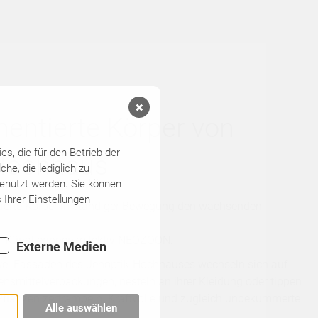
✖
ntierte Körper von
s, die für den Betrieb der
Hochhaus
he, die lediglich zu
genutzt werden. Sie können
 Ihrer Einstellungen
ntierte Körper in ständiger Bewegung den wachsenden
 Künstlerinnenkollektiv NEOZOON.
Externe Medien
zwei Fassaden des Jenoptik-Hochhauses wechseln sich auf
nsmittelverpackungen, nesteln an ihrer Kleidung oder tippen
Pflanzen zertrampeln. Kraftvolle und zugleich unbekümmerte
Alle auswählen