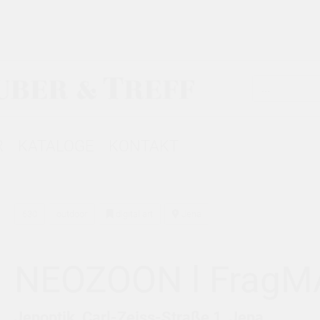
R
KATALOGE
KONTAKT
630
outdoor
digital art
Jena
NEOZOON l Frag
Jenoptik, Carl-Zeiss-Straße 1, Jena