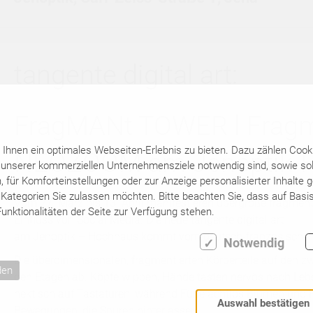
tangente digital art:
FragMANt TOWER l Fragme
hnen ein optimales Webseiten-Erlebnis zu bieten. Dazu zählen Cookie
NEOZOOM am Jenoptik-
 unserer kommerziellen Unternehmensziele notwendig sind, sowie solc
für Komforteinstellungen oder zur Anzeige personalisierter Inhalte 
Kategorien Sie zulassen möchten. Bitte beachten Sie, dass auf Basis
Vom 27. März bis 13. April manifestieren übergroße fragme
unktionalitäten der Seite zur Verfügung stehen.
Einfluss von Social Media. Die neue tangente digital art
am Jenoptik – Hochhaus kommt vom deutsch-französischen
Notwendig
Die überdimensionalen, fragmentierten Körperteile auf den 
den
den Etagen ab. Köpfe wippen, Hände tasten nervös nach Lebe
hektisch auf Tastaturen, während Füße achtlos Blumen und 
Auswahl bestätigen
Bewegungen, die Spuren hinterlassen.