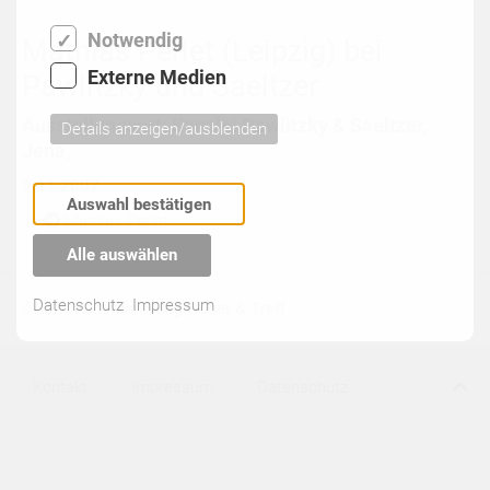
Notwendig
Mathias Perlet (Leipzig) bei
Externe Medien
Pawlitzky und Saeltzer
Ausstellungsort: Kanzlei Pawlitzky & Saeltzer,
Details anzeigen/ausblenden
Jena,
9.11.2007
Auswahl bestätigen
Mathias Perlet
Alle auswählen
Datenschutz
Impressum
©2026
Kunsthandlung Huber & Treff
Kontakt
Impressum
Datenschutz