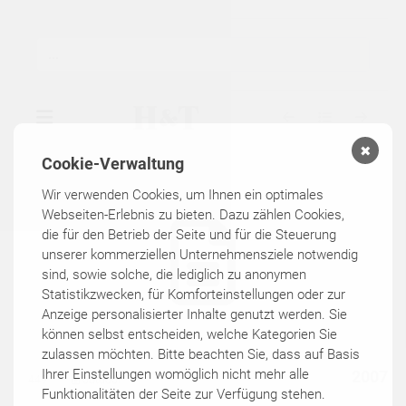
✖
Cookie-Verwaltung
▾
GALERIE
Wir verwenden Cookies, um Ihnen ein optimales
Webseiten-Erlebnis zu bieten. Dazu zählen Cookies,
die für den Betrieb der Seite und für die Steuerung
▾
AUSSTELLUNGEN
unserer kommerziellen Unternehmensziele notwendig
sind, sowie solche, die lediglich zu anonymen
▾
KÜNSTLER
Statistikzwecken, für Komforteinstellungen oder zur
Anzeige personalisierter Inhalte genutzt werden. Sie
können selbst entscheiden, welche Kategorien Sie
KATALOGE
zulassen möchten. Bitte beachten Sie, dass auf Basis
Ihrer Einstellungen womöglich nicht mehr alle
2007
449
outdoor
Funktionalitäten der Seite zur Verfügung stehen.
KONTAKT