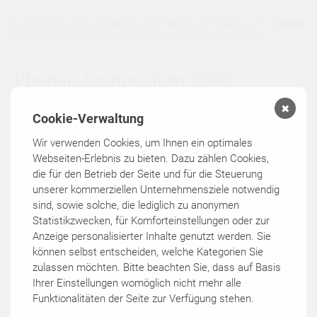
2006
472
outdoor
Malerei
Pleinair
Jena
Pleinair Sxmposium 2006
Ausstellungsort: IG16/61, Knebelstraße 19, Jena
✖
Cookie-Verwaltung
14. bis 28. Oktober 2006
Wir verwenden Cookies, um Ihnen ein optimales
Webseiten-Erlebnis zu bieten. Dazu zählen Cookies,
die für den Betrieb der Seite und für die Steuerung
Europäisches Pleinairmalerei Symposium in Jena
unserer kommerziellen Unternehmensziele notwendig
sind, sowie solche, die lediglich zu anonymen
„Das Gesicht, die Seele des Menschen, das Drama des
Statistikzwecken, für Komforteinstellungen oder zur
Lebens, die Eindrücke der Natur, ihr Leben und ihr Sinn, der
Anzeige personalisierter Inhalte genutzt werden. Sie
Atem der Geschichte, das sind unsere Themen“, so schrieb Ilia
können selbst entscheiden, welche Kategorien Sie
Repin über seine Bilder. Freilichtmalerei zeigt nicht nur das
zulassen möchten. Bitte beachten Sie, dass auf Basis
visuelle Abbild der Natur, sie spiegelt vielmehr alle Elemente
Ihrer Einstellungen womöglich nicht mehr alle
einer Gesellschaft wider.
Funktionalitäten der Seite zur Verfügung stehen.
Die allumfassende Natur, die jeden Menschen umgibt, steht