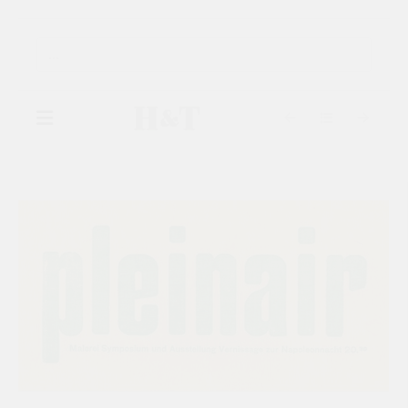
▾
GALERIE
▾
AUSSTELLUNGEN
▾
KÜNSTLER
KATALOGE
KONTAKT