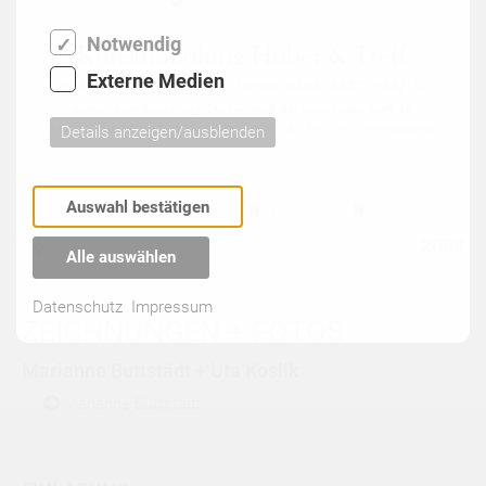
Notwendig
Externe Medien
Details anzeigen/ausblenden
Auswahl bestätigen
284
indoor
Malerei
Zeichnung
Fotografie
2008
Leipzig
Alle auswählen
Datenschutz
Impressum
ZEICHNUNGEN + FOTOS
Marianne Buttstädt + Uta Koslik
Marianne Buttstädt