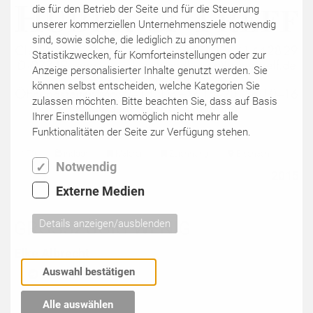
die für den Betrieb der Seite und für die Steuerung
unserer kommerziellen Unternehmensziele notwendig
sind, sowie solche, die lediglich zu anonymen
Statistikzwecken, für Komforteinstellungen oder zur
Anzeige personalisierter Inhalte genutzt werden. Sie
können selbst entscheiden, welche Kategorien Sie
zulassen möchten. Bitte beachten Sie, dass auf Basis
Ihrer Einstellungen womöglich nicht mehr alle
Funktionalitäten der Seite zur Verfügung stehen.
170
indoor
Malerei
Zeichnung
Eisenach
Notwendig
2015
Externe Medien
GROSSZÜGIG WENIG
Details anzeigen/ausblenden
Elke Albrecht
Auswahl bestätigen
Elke Albrecht
Alle auswählen