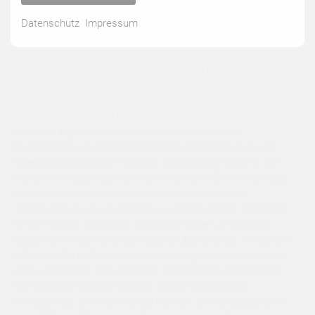
EINLADUNG
Datenschutz
Impressum
In den 15 Jahren Galerietätigkeit ist es immer wieder eine
Freude, etwas Besonderes in der Kunstentwicklung zu finden.
Dies waren im Jahr 2013 die Arbeiten von Elke Albrecht. Die
ungeheure mediale Vielfalt, die uns umgibt, bringt den Wunsch
nach einer Einheit zwischen Idee und Tun, zwischen Konzept
und Ausführung. Dem Erleben der Verkörperung der Idee
durch die eigene Hand wird eine neue Bedeutung
beigemessen, gewisse Imperfektion steigert die Aura des
Objektes, bestätigt den Wunsch nach Einzigartigkeit in der
Vielheit. Und doch geht es letztlich um eine Einheit von Idee
und Ausführung, vielleicht auch um die persönliche
Verantwortung, die der Macher, in diesem Fall die Künstlerin,
für ihr Produkt übernimmt. Wahrnehmungen, Erlebnisse,
Gedanken, Wissen und Sehnsüchte übersetzt sie in Arbeiten
voll kontrollierter Sinnlichkeit. Sie erzeugt diese durch einen
sehr achtsamen, fast zärtlichen Umgang mit dem Material.
Ihre Arbeiten sind von feinster, subtiler Stofflichkeit.
Wir laden Sie und Ihre Freunde herzlich zur Vernissage am 17.