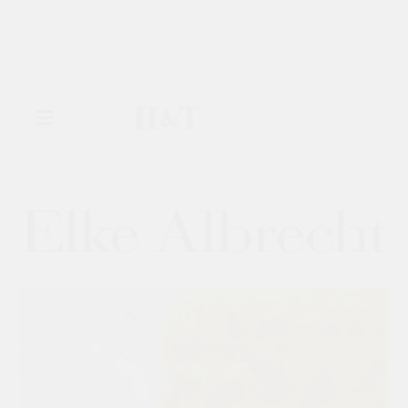
▾
GALERIE
▾
AUSSTELLUNGEN
▾
KÜNSTLER
KATALOGE
KONTAKT