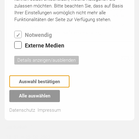
zulassen möchten. Bitte beachten Sie, dass auf Basis
Ihrer Einstellungen womöglich nicht mehr alle
Funktionalitäten der Seite zur Verfügung stehen.
Notwendig
Externe Medien
2023
593
indoor
Malerei
Ströhen
Details anzeigen/ausblenden
...ES FUNKELT...
Auswahl bestätigen
Katharina Ismer
Alle auswählen
Katharina Ismer
Datenschutz
Impressum
„es funkelt...“
13. 01. – 25. 02. 2023