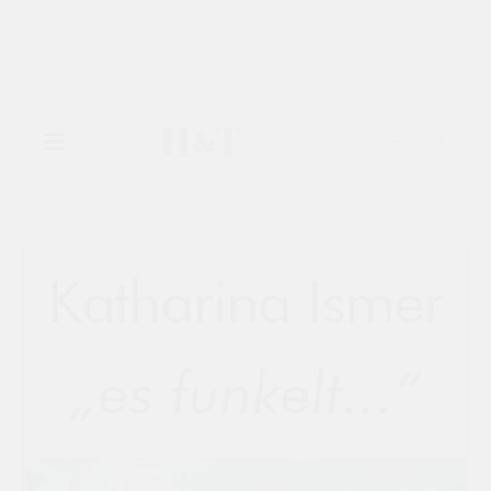
▾
GALERIE
▾
AUSSTELLUNGEN
▾
KÜNSTLER
KATALOGE
KONTAKT