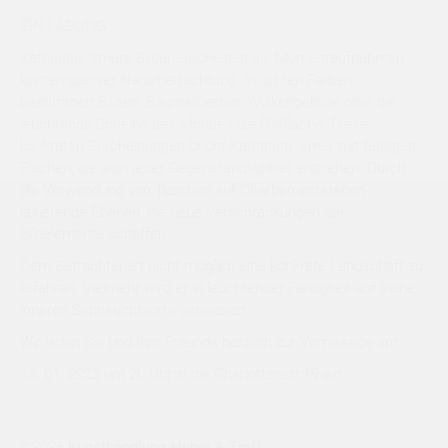
EIN LADUNG
Katharina Ismers Bilder erscheinen als Momentaufnahmen
kontemplativer Naturbetrachtung. In lichten Farben
bestimmen Blüten, Baumsiluetten, Wolkengebilde oder die
leuchtende Scheibe des Mondes die Bildfläche. Diese
konkreten Erscheinungen bricht Katharina Ismer mit farbigen
Flächen, die sich jeder Gegenständlichkeit entziehen. Durch
die Verwendung von Tuschen auf Ölfarben entstehen
lasierende Ebenen, die neue Verschränkungen der
Bildelemente schaffen.
Dem Betrachter ist nicht möglich eine konkrete Landschaft zu
erfahren. Vielmehr wird er in leuchtender Farbigkeit auf seine
inneren Sehnsuchtsorte verwiesen.
Wir laden Sie und Ihre Freunde herzlich zur Vernissage am
13. 01. 2023 um 20 Uhr in die Charlottenstr.19 ein.
©2026
Kunsthandlung Huber & Treff