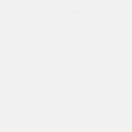
erlebnisreiches Jahr zu resümieren und Vorschau auf ein
Kommendes zu halten. Wie in den letzten Jahren präsentieren
wir Ihnen zum Jahresende eine Ausstellung mit Werken von
Künstlern der Galerie.
Malerei, Zeichnung, Grafik, Objekte und Plastik von: Dirk
Richter, Mathias Perlet, Kirstin Knorr, Henrik Pillwitz, Sibylle
Prange, Gerhard Hoffmann, Kay Voigtmann, Erik Buchholz,
Marianne Buttstädt, Ralph Schüller, Ekkehard C. Engelmann,
Hannes Eddelbüttel, Steffen Braumann, Ronald Benert,
Thomas Schwarz, Claudia Berg, Wolf Bertram Becker, Martin
Neubert, Christoph Beer, Magdalena Cichon und anderen.
Wir laden Sie und Ihre Freunde herzlich zur Vernissage am 9.
November 2012 um 20 Uhr in die Charlottenstraße 19 ein.
Begrüßung: Huber & Treff
©2026
Kunsthandlung Huber & Treff