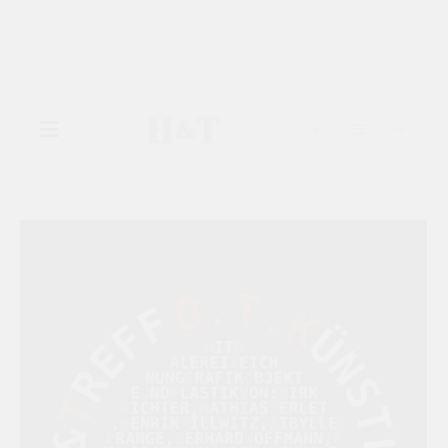
▾
GALERIE
▾
AUSSTELLUNGEN
▾
KÜNSTLER
KATALOGE
KONTAKT