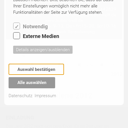
Ihrer Einstellungen womöglich nicht mehr alle
Funktionalitäten der Seite zur Verfügung stehen.
Notwendig
Externe Medien
Details anzeigen/ausblenden
259
indoor
Malerei
Zeichnung
Grafik
Objekte
Skulptur
Auswahl bestätigen
2012
Alle auswählen
Künstler der Galerie 2012
Datenschutz
Impressum
EINLADUNG
Das Jahr 2012 neigt sich dem Ende. Es ist Zeit über ein