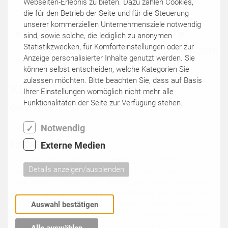
Webseiten-Erlebnis zu bieten. Dazu zählen Cookies,
die für den Betrieb der Seite und für die Steuerung
270
indoor
unserer kommerziellen Unternehmensziele notwendig
sind, sowie solche, die lediglich zu anonymen
Malerei
Zeichnung
Grafik
Objekte
Skulptur
Statistikzwecken, für Komforteinstellungen oder zur
2010
Anzeige personalisierter Inhalte genutzt werden. Sie
können selbst entscheiden, welche Kategorien Sie
zulassen möchten. Bitte beachten Sie, dass auf Basis
Künstler der Galerie 2010
Ihrer Einstellungen womöglich nicht mehr alle
Funktionalitäten der Seite zur Verfügung stehen.
Ohne Titel
Notwendig
EINLADUNG
Externe Medien
Das Jahr 2010 neigt sich dem Ende. Es ist Zeit zu resümieren,
Details anzeigen/ausblenden
über ein erlebnisreiches Jahr und Vorschau auf das
Kommende zu halten. Wie in den letzten Jahren präsentieren
wir Ihnen zum Jahresende eine Ausstellung und Werken von
Auswahl bestätigen
Künstlern der Galerie. Malerei, Zeichnung, Grafik, Objekte und
Plastik von: Dirk Richter, Mathias Perlet, Benoit Rouer, Henrik
Pillwitz, Sibylle Prange, Gerhard Hoffmann, Kay Voigtmann, Erik