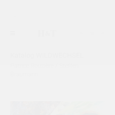
▾
GALERIE
Katalog WILDWECHSEL
Patrice Rouzière / Steffen
▾
AUSSTELLUNGEN
Braumann
▾
KÜNSTLER
KATALOGE
KONTAKT