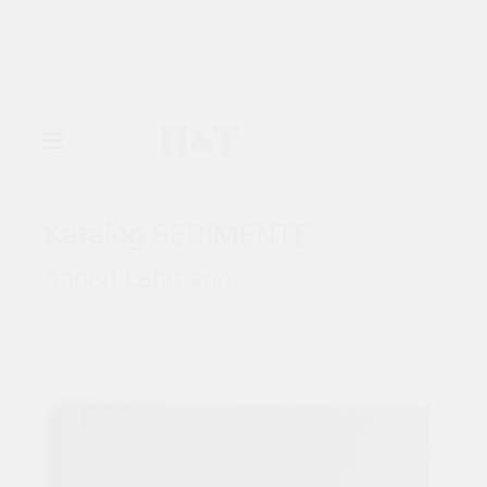
▾
GALERIE
Katalog SEDIMENTE
Annett Lehmann
▾
AUSSTELLUNGEN
▾
KÜNSTLER
KATALOGE
KONTAKT